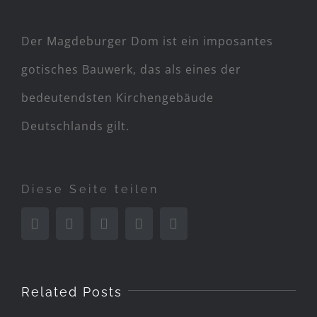
View
Der Magdeburger Dom ist ein imposantes
Larger
gotisches Bauwerk, das als eines der
Image
bedeutendsten Kirchengebäude
Deutschlands gilt.
Abstrakt
Black&White
Bokeh
Diese Seite teilen
Equirectangular
Länder & Menschen
Facebook
Twitter
Linkedin
Pinterest
Email
Little Planets
Natur
Panoramen
Perspektiven
Porträts
Sport & Freizeit
Tierwelt
Related Posts
HOME
PORTFOLIO